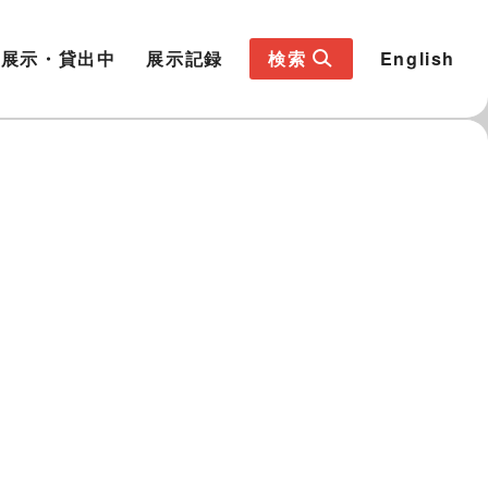
展示・貸出中
展示記録
検索
English