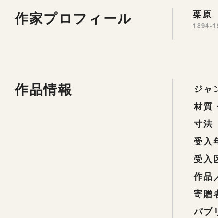
作家プロフィール
栗原 
1894-1
作品情報
ジャ
材質
寸法
受入
受入
作品
寄贈
パブ