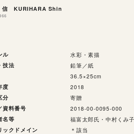
信 KURIHARA Shin
966
ンル
水彩・素描
・技法
鉛筆／紙
36.5×25cm
年度
2018
区分
寄贈
／資料番号
2018-00-0095-000
者名等
福富太郎氏・中村くみ
リックドメイン
＊該当