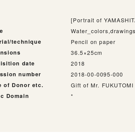
[Portrait of YAMASHI
e
Water_colors,drawing
rial/technique
Pencil on paper
nsions
36.5×25cm
isition date
2018
ssion number
2018-00-0095-000
 of Donor etc.
Gift of Mr. FUKUTOM
ic Domain
*