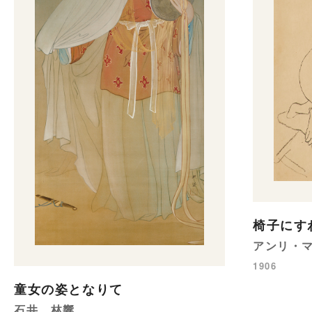
椅子にす
アンリ・
1906
童女の姿となりて
石井 林響