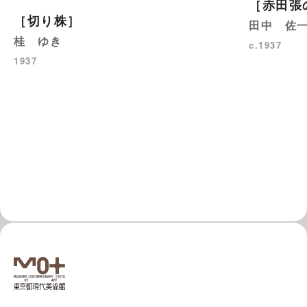
［赤田張
［切り株］
田中 佐
桂 ゆき
c.1937
1937