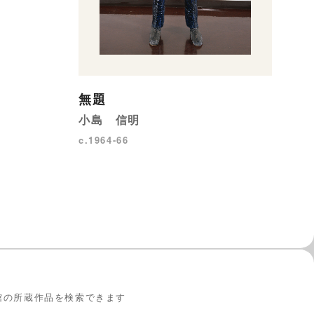
O
19
無題
小島 信明
c.1964-66
館の所蔵作品を検索できます