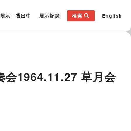
展示・貸出中
展示記録
検索
English
64.11.27 草月会