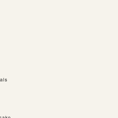
als
sako