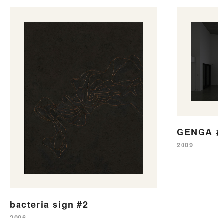
GENGA #
2009
bacteria sign #2
2006