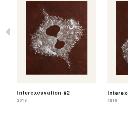
Interexcavation #2
Intere
2019
2019