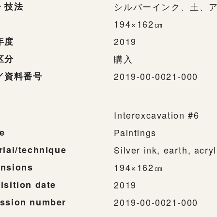
・技法
シルバーインク、土、
194×162㎝
年度
2019
区分
購入
／資料番号
2019-00-0021-000
Interexcavation #6
e
Paintings
rial/technique
Silver ink, earth, acr
nsions
194×162㎝
isition date
2019
ssion number
2019-00-0021-000