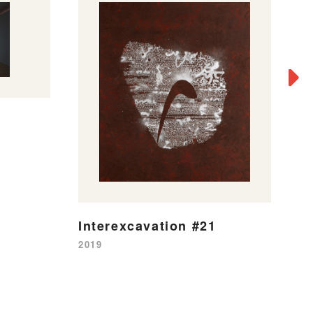
C
20
Interexcavation #21
2019