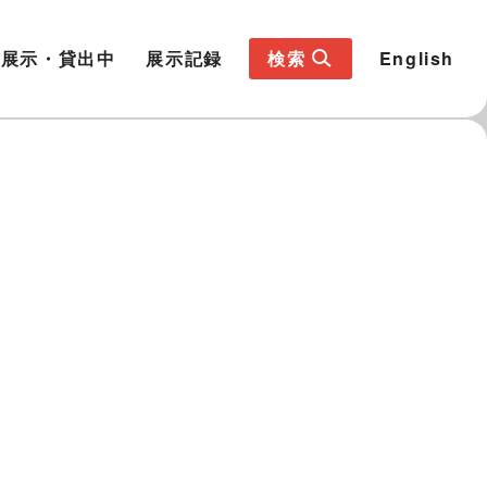
展示・貸出中
展示記録
検索
English