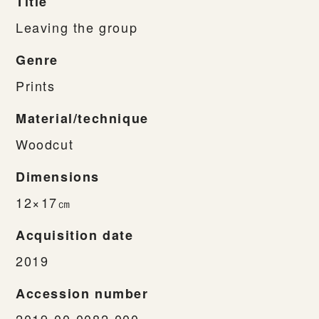
Title
Leaving the group
Genre
Prints
Material/technique
Woodcut
Dimensions
12×17㎝
Acquisition date
2019
Accession number
2019-00-0082-000