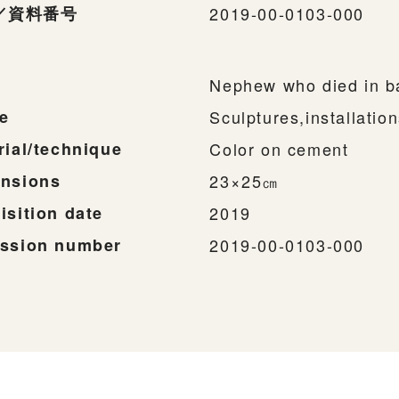
／資料番号
2019-00-0103-000
Nephew who died in b
e
Sculptures,installatio
rial/technique
Color on cement
nsions
23×25㎝
isition date
2019
ssion number
2019-00-0103-000