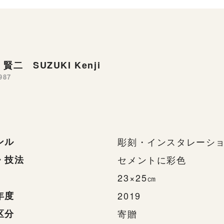
賢二 SUZUKI Kenji
987
ンル
彫刻・インスタレーシ
・技法
セメントに彩色
23×25㎝
年度
2019
区分
寄贈