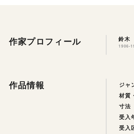
作家プロフィール
鈴木 
1906-1
作品情報
ジャ
材質
寸法
受入
受入