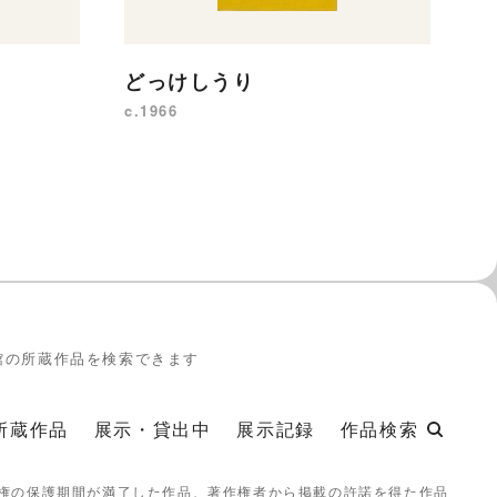
どっけしうり
き
c.1966
c.
館の所蔵作品を検索できます
所蔵作品
展示・貸出中
展示記録
作品検索
権の保護期間が満了した作品、著作権者から掲載の許諾を得た作品