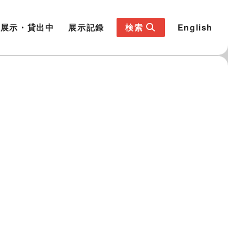
展示・貸出中
展示記録
検索
English