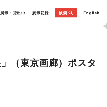
展示・貸出中
展示記録
検索
English
アート展」（東京画廊）ポスタ