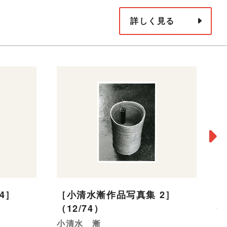
詳しく見る
4］
［小清水漸作品写真集 2］
穴
（12/74）
靉
小清水 漸
19