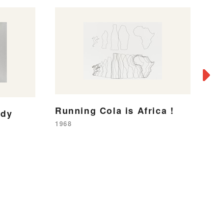
Running Cola is Africa !
edy
K
1968
19