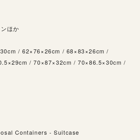
ョンほか
30cm / 62×76×26cm / 68×83×26cm /
0.5×29cm / 70×87×32cm / 70×86.5×30cm /
osal Containers - Suitcase