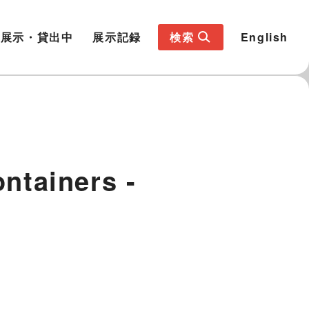
展示・貸出中
展示記録
検索
English
tainers -