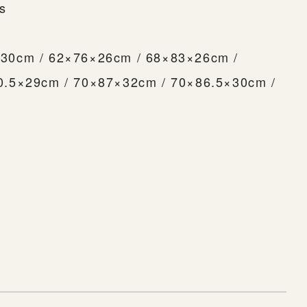
ns
30cm / 62×76×26cm / 68×83×26cm /
0.5×29cm / 70×87×32cm / 70×86.5×30cm /