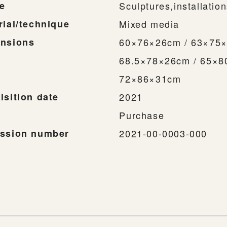
e
Sculptures,installatio
rial/technique
Mixed media
nsions
60×76×26cm / 63×75×
68.5×78×26cm / 65×8
72×86×31cm
isition date
2021
Purchase
ssion number
2021-00-0003-000