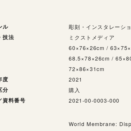
ンル
彫刻・インスタレーシ
・技法
ミクストメディア
60×76×26cm / 63×75×
68.5×78×26cm / 65×8
72×86×31cm
年度
2021
区分
購入
／資料番号
2021-00-0003-000
World Membrane: Disp