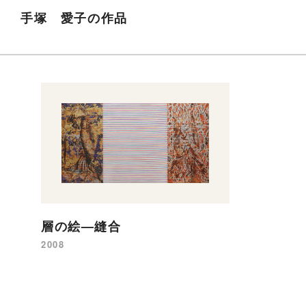
手塚 愛子の作品
層の絵—縫合
2008