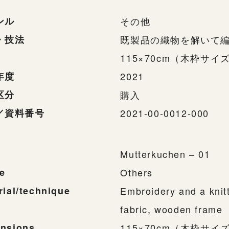
ンル
その他
・技法
既製品の織物を解いて
115×70cm（木枠サイズ 
年度
2021
区分
購入
／資料番号
2021-00-0012-000
Mutterkuchen – 01
e
Others
rial/technique
Embroidery and a knit
fabric, wooden frame
nsions
115×70cm（木枠サイズ 