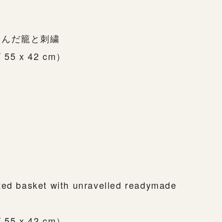
編んだ籠と刺繍
55 x 42 cm）
ted basket with unravelled readymade
55 x 42 cm）