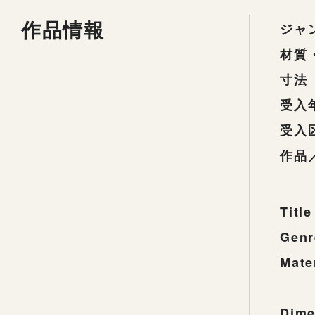
作品情報
ジャ
材質
寸法
受入
受入
作品
Title
Genr
Mate
Dime