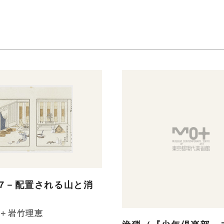
37－配置される山と消
＋岩竹理恵