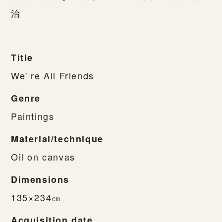
治
Title
We' re All Friends
Genre
Paintings
Material/technique
Oil on canvas
Dimensions
135×234㎝
Acquisition date