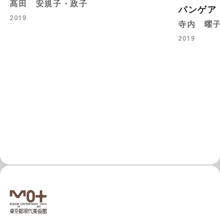
髙田 安規子・政子
パンゲア
2019
寺内 曜
2019