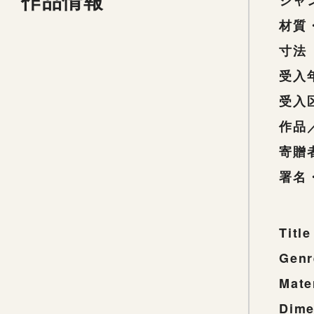
作品情報
ジャ
材質
寸法
受入
受入
作品
寄贈
署名
Title
Genr
Mate
Dime