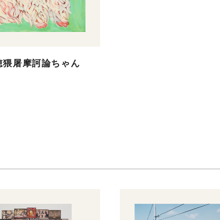
穂猥屠摩訶論ちゃん