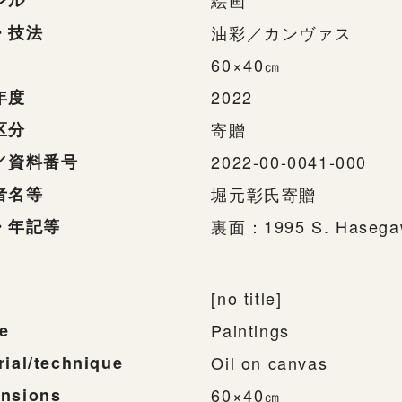
ンル
絵画
・技法
油彩／カンヴァス
60×40㎝
年度
2022
区分
寄贈
／資料番号
2022-00-0041-000
者名等
堀元彰氏寄贈
・年記等
裏面：1995 S. Haseg
[no title]
e
Paintings
rial/technique
Oil on canvas
nsions
60×40㎝