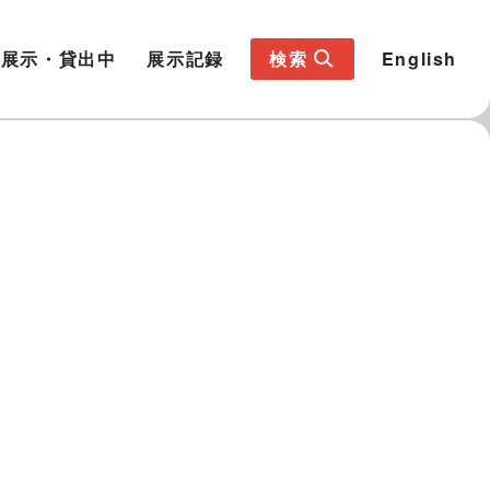
展示・貸出中
展示記録
検索
English