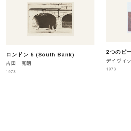
2つのピ
ロンドン 5 (South Bank)
デイヴィ
吉田 克朗
1973
1973