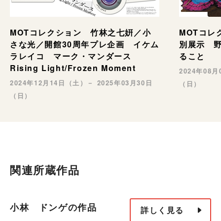
MOTコレ
MOTコレクション 竹林之七姸／小
別展示 野村
さな光／開館30周年プレ企画 イケム
ること
ラレイコ マーク・マンダース
Rising Light/Frozen Moment
2024年08
2024年12月14日（土）－ 2025年03月30日
（日）
（日）
関連所蔵作品
小林 ドンゲの作品
詳しく見る