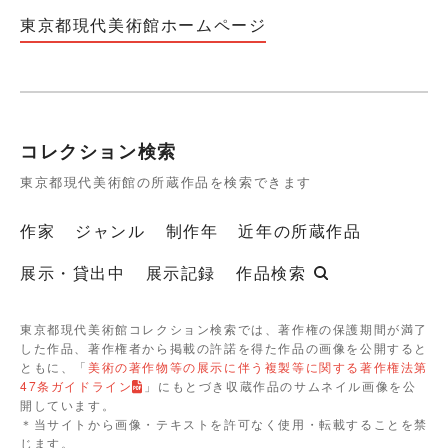
東京都現代美術館ホームページ
コレクション検索
東京都現代美術館の所蔵作品を検索できます
作家
ジャンル
制作年
近年の所蔵作品
展示・貸出中
展示記録
作品検索
東京都現代美術館コレクション検索では、著作権の保護期間が満了
した作品、著作権者から掲載の許諾を得た作品の画像を公開すると
ともに、「
美術の著作物等の展示に伴う複製等に関する著作権法第
47条ガイドライン
」にもとづき収蔵作品のサムネイル画像を公
開しています。
＊当サイトから画像・テキストを許可なく使用・転載することを禁
じます。