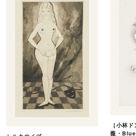
［小林ド
薇・Blue