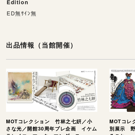
Edition
ED無ｻｲﾝ無
出品情報（当館開催）
MOTコレ
MOTコレクション 竹林之七姸／小
別展示 野村
さな光／開館30周年プレ企画 イケム