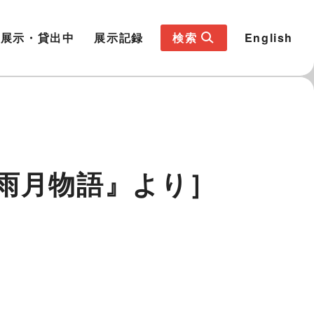
展示・貸出中
展示記録
検索
English
雨月物語』より］