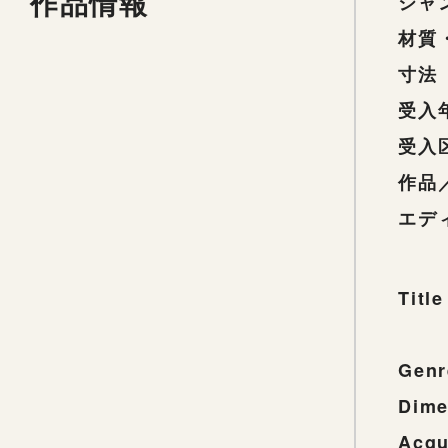
作品情報
ジャ
材質
寸法
受入
受入
作品
エデ
Title
Genr
Dime
Acqu