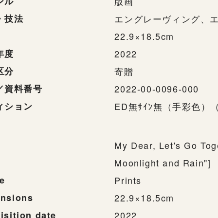
ンル
版画
・技法
エングレーヴィング、エ
22.9×18.5cm
年度
2022
区分
寄贈
／資料番号
2022-00-0096-000
ィション
ED無ｻｲﾝ無（手彩色）
My Dear, Let's Go Tog
Moonlight and Rain"]
e
Prints
nsions
22.9×18.5cm
isition date
2022