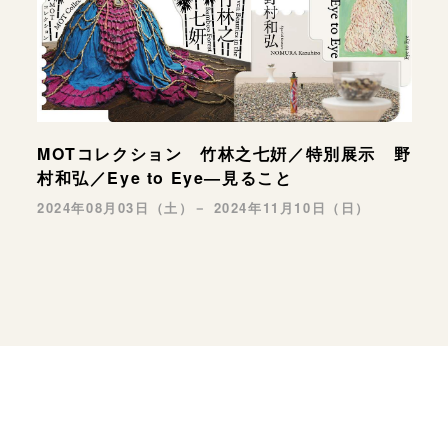
MOTコレクション 竹林之七姸／特別展示 野
村和弘／Eye to Eye—見ること
2024年08月03日（土）－ 2024年11月10日（日）