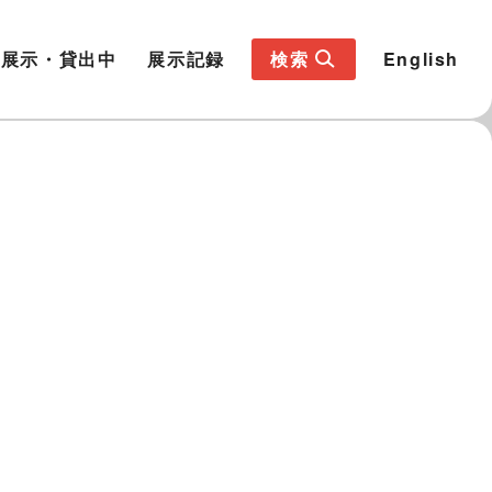
展示・貸出中
展示記録
検索
English