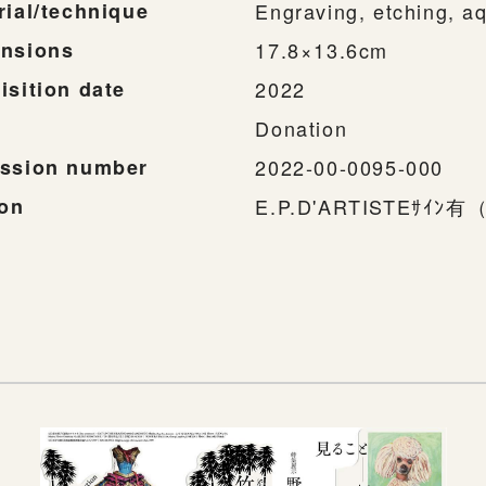
rial/technique
Engraving, etching, aq
nsions
17.8×13.6cm
isition date
2022
Donation
ssion number
2022-00-0095-000
ion
E.P.D'ARTISTEｻ