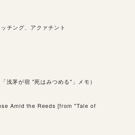
エッチング、アクァチント
ｲﾝ有（「浅茅が宿 "死はみつめる"」メモ）
se Amid the Reeds [from "Tale of