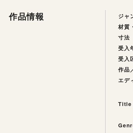
作品情報
ジャ
材質
寸法
受入
受入
作品
エデ
Title
Genr