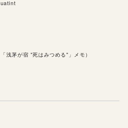
uatint
ｲﾝ有（「浅茅が宿 "死はみつめる"」メモ）