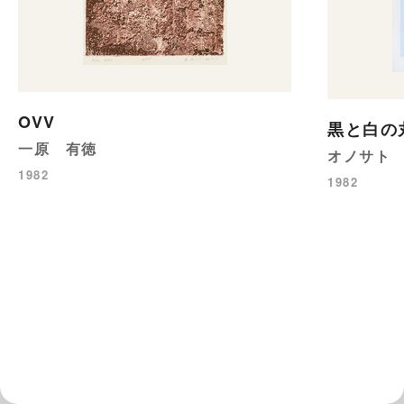
OVV
黒と白の
一原 有徳
オノサト
1982
1982