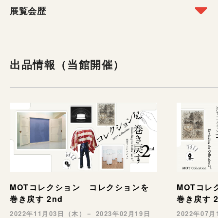
展覧会歴
開催年
展覧会名
1982
個展 界の仕切り
出品情報（当館開催）
1995-96
常設展 現代美術の流れ
MOTコレクション コレクションを
MOTコレ
巻き戻す 2nd
巻き戻す 2
常設展 日本の美術、世界の
1998-99
2022年11月03日（木）－ 2023年02月19日
2022年07