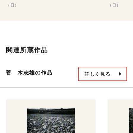
美術一この50年の歩み
（日）
（日）
MOTコレクション 1940－
2007
80年代の美術 闇の中で in
the darkness
関連所蔵作品
MOTコレクション 入口はこ
2010
ちら…なにがみえる？
菅 木志雄の作品
詳しく見る
MOTコレクション コレクシ
2022-23
ョンを巻き戻す2nd