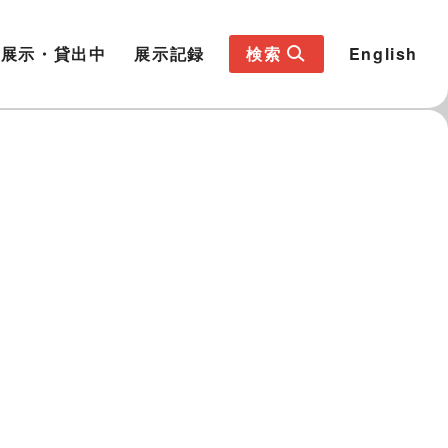
展示・貸出中
展示記録
検索
English