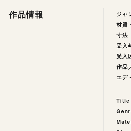
作品情報
ジャ
材質
寸法
受入
受入
作品
エデ
Title
Genr
Mate