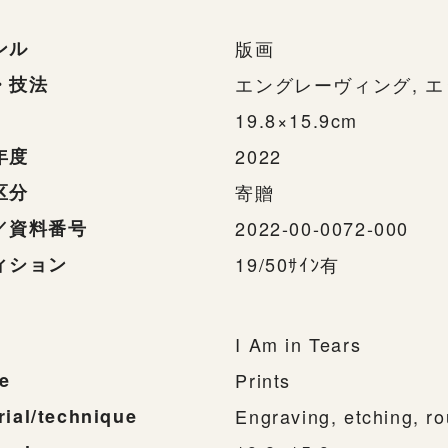
ンル
版画
・技法
エングレーヴィング, エ
19.8×15.9cm
年度
2022
区分
寄贈
／資料番号
2022-00-0072-000
ィション
19/50ｻｲﾝ有
I Am in Tears
e
Prints
rial/technique
Engraving, etching, ro