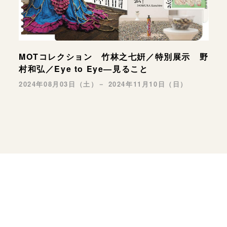
MOTコレクション 竹林之七姸／特別展示 野
村和弘／Eye to Eye—見ること
2024年08月03日（土）－ 2024年11月10日（日）