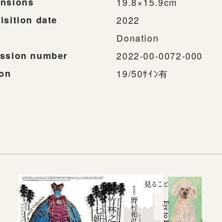
nsions
19.8×15.9cm
isition date
2022
Donation
ssion number
2022-00-0072-000
ion
19/50ｻｲﾝ有