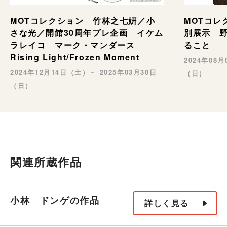
MOTコレ
MOTコレクション 竹林之七姸／小
別展示 野村
さな光／開館30周年プレ企画 イケム
ること
ラレイコ マーク・マンダース
Rising Light/Frozen Moment
2024年08
2024年12月14日（土）－ 2025年03月30日
（日）
（日）
関連所蔵作品
小林 ドンゲの作品
詳しく見る