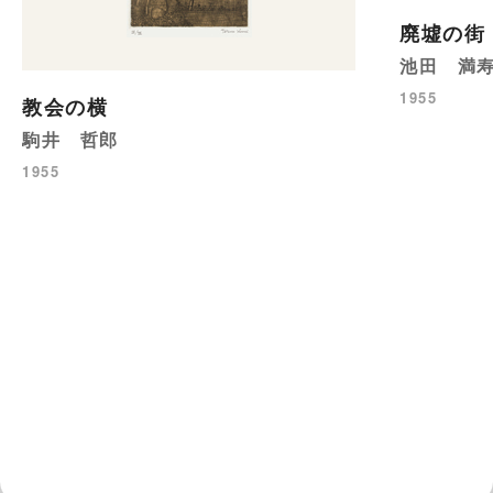
廃墟の街
池田 満
1955
教会の横
駒井 哲郎
1955