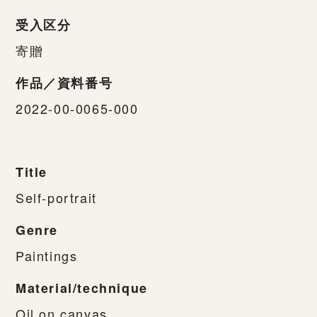
受入区分
寄贈
作品／資料番号
2022-00-0065-000
Title
Self-portrait
Genre
Paintings
Material/technique
Oil on canvas