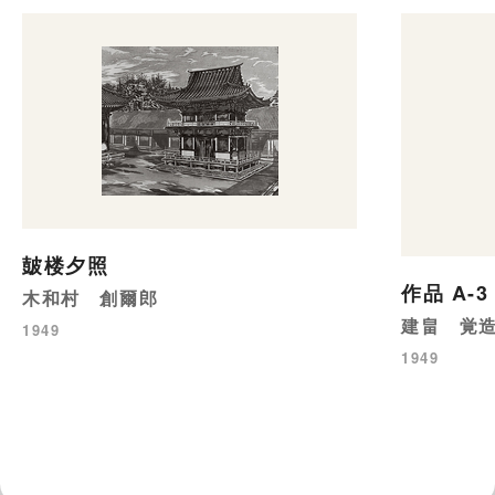
皷楼夕照
作品 A-3
木和村 創爾郎
建畠 覚
1949
1949