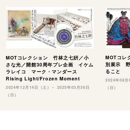
MOTコレ
MOTコレクション 竹林之七姸／小
別展示 野村
さな光／開館30周年プレ企画 イケム
ること
ラレイコ マーク・マンダース
Rising Light/Frozen Moment
2024年08
2024年12月14日（土）－ 2025年03月30日
（日）
（日）