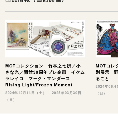
MOTコレ
MOTコレクション 竹林之七姸／小
別展示 野村
さな光／開館30周年プレ企画 イケム
ること
ラレイコ マーク・マンダース
Rising Light/Frozen Moment
2024年08
2024年12月14日（土）－ 2025年03月30日
（日）
（日）