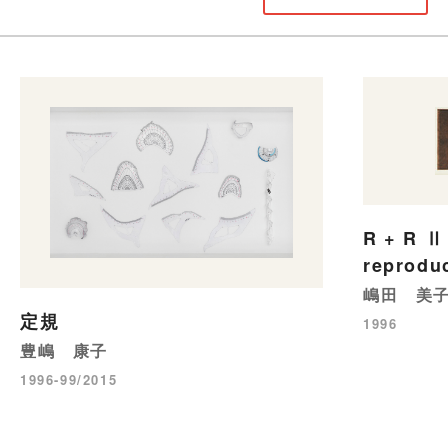
R + R Ⅱ 
reproduc
嶋田 美
定規
1996
豊嶋 康子
1996-99/2015