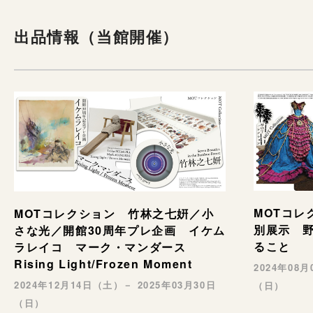
出品情報（当館開催）
MOTコレ
MOTコレクション 竹林之七姸／小
別展示 野村
さな光／開館30周年プレ企画 イケム
ること
ラレイコ マーク・マンダース
Rising Light/Frozen Moment
2024年08
2024年12月14日（土）－ 2025年03月30日
（日）
（日）