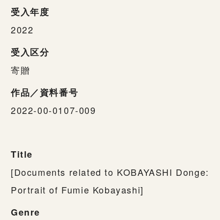
受入年度
2022
受入区分
寄贈
作品／資料番号
2022-00-0107-009
Title
[Documents related to KOBAYASHI Donge:
Portrait of Fumie Kobayashi]
Genre