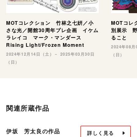
MOTコレ
MOTコレクション 竹林之七姸／小
別展示 野村
さな光／開館30周年プレ企画 イケム
ること
ラレイコ マーク・マンダース
Rising Light/Frozen Moment
2024年08
2024年12月14日（土）－ 2025年03月30日
（日）
（日）
関連所蔵作品
伊坂 芳太良の作品
詳しく見る