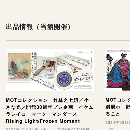
出品情報（当館開催）
MOTコレ
MOTコレクション 竹林之七姸／小
別展示 野村
さな光／開館30周年プレ企画 イケム
ること
ラレイコ マーク・マンダース
Rising Light/Frozen Moment
2024年08
2024年12月14日（土）－ 2025年03月30日
（日）