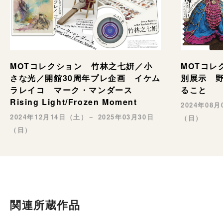
MOTコレ
MOTコレクション 竹林之七姸／小
別展示 野村
さな光／開館30周年プレ企画 イケム
ること
ラレイコ マーク・マンダース
Rising Light/Frozen Moment
2024年08
2024年12月14日（土）－ 2025年03月30日
（日）
（日）
関連所蔵作品