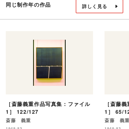
同じ制作年の作品
詳しく見る
［斎藤義重作品写真集：ファイル
［斎藤義
1］ 122/127
1］ 65/1
斎藤 義重
斎藤 義
1948-83
1948-83