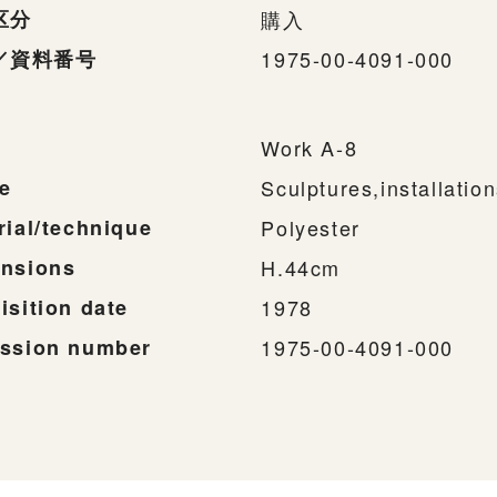
区分
購入
／資料番号
1975-00-4091-000
Work A-8
e
Sculptures,installatio
rial/technique
Polyester
nsions
H.44cm
isition date
1978
ssion number
1975-00-4091-000