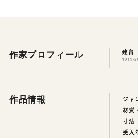
作家プロフィール
建畠 
1919-2
作品情報
ジャ
材質
寸法
受入