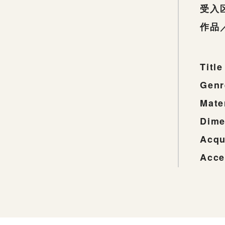
受入
作品
Title
Genr
Mate
Dime
Acqu
Acce