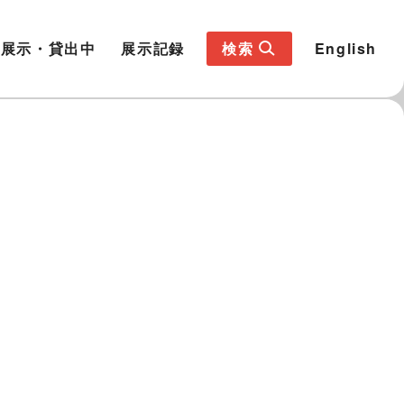
展示・貸出中
展示記録
検索
English