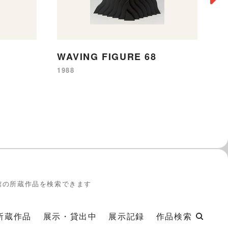
閉
WAVING FIGURE 68
19
1988
館の所蔵作品を検索できます
所蔵作品
展示・貸出中
展示記録
作品検索