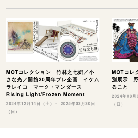
MOTコレ
MOTコレクション 竹林之七姸／小
別展示 野村
さな光／開館30周年プレ企画 イケム
ること
ラレイコ マーク・マンダース
Rising Light/Frozen Moment
2024年08
2024年12月14日（土）－ 2025年03月30日
（日）
（日）