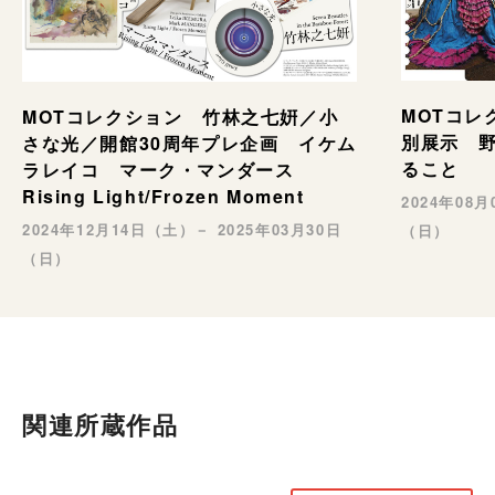
MOTコレ
MOTコレクション 竹林之七姸／小
別展示 野村
さな光／開館30周年プレ企画 イケム
ること
ラレイコ マーク・マンダース
Rising Light/Frozen Moment
2024年08
2024年12月14日（土）－ 2025年03月30日
（日）
（日）
関連所蔵作品