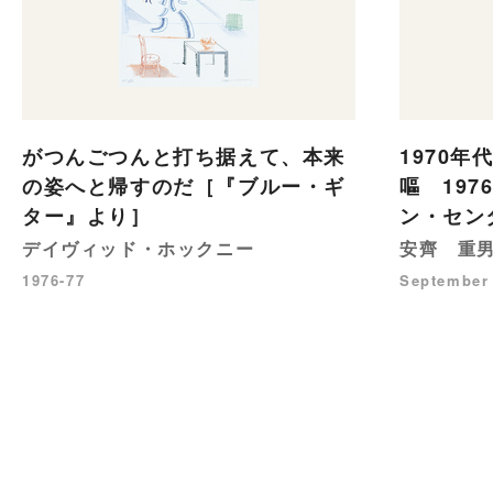
がつんごつんと打ち据えて、本来
1970年
の姿へと帰すのだ［『ブルー・ギ
嘔 197
ター』より］
ン・セン
デイヴィッド・ホックニー
安齊 重
1976-77
September 