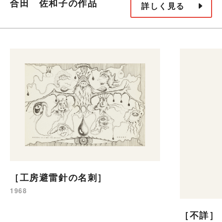
合田 佐和子の作品
詳しく見る
［工房避雷針の名刺］
1968
［不詳］