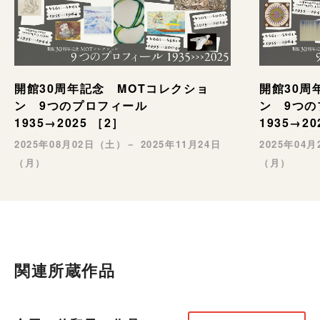
開館30周年記念 MOTコレクショ
開館30周
ン 9つのプロフィール
ン 9つ
1935→2025 ［2］
1935→20
2025年08月02日（土）－ 2025年11月24日
2025年04
（月）
（月）
関連所蔵作品