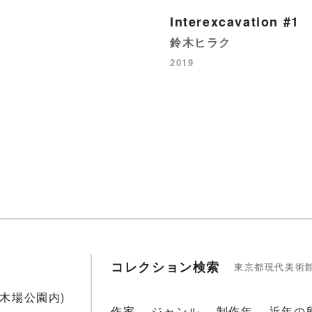
Interexcavation #1
鈴木ヒラク
2019
コレクション検索
東京都現代美術
1(木場公園内)
作家
ジャンル
制作年
近年の