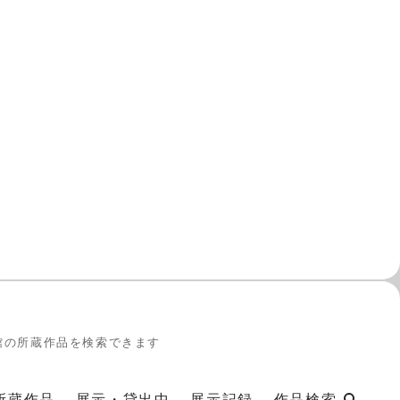
T
三
20
館の所蔵作品を検索できます
所蔵作品
展示・貸出中
展示記録
作品検索