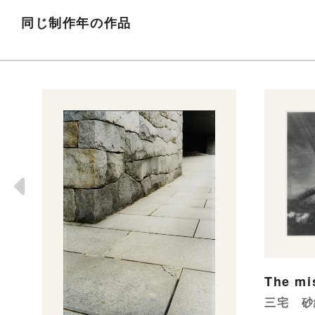
同じ制作年の作品
The mi
三宅 砂