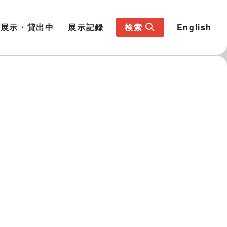
展示・貸出中
展示記録
検索
English