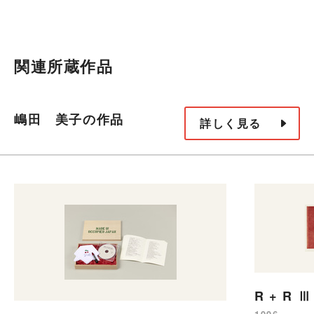
関連所蔵作品
嶋田 美子の作品
詳しく見る
R + R Ⅲ 