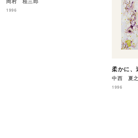
岡村 桂三郎
1996
柔かに、
中西 夏
1996