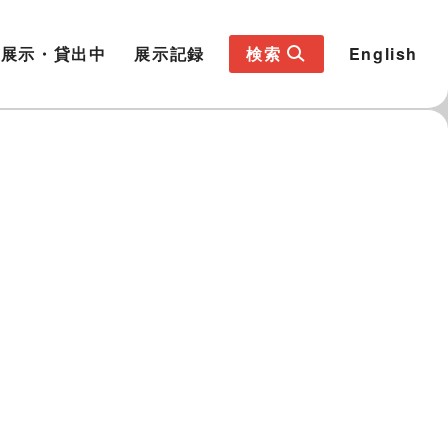
展示・貸出中
展示記録
検索
English