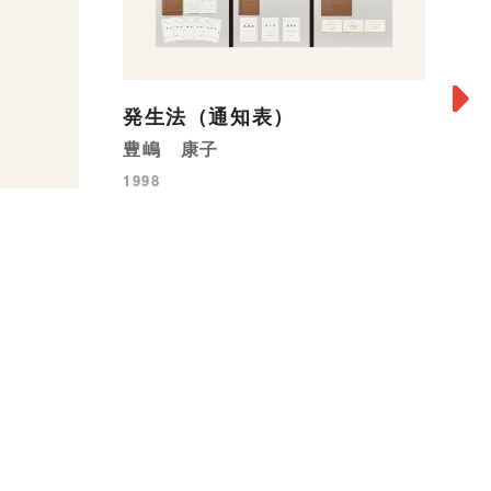
発生法（通知表）
豊嶋 康子
m
1998
嶺
19