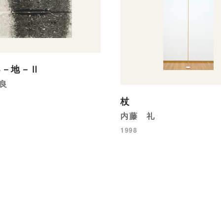
98－地－Ⅱ
良
杖
内藤 礼
1998