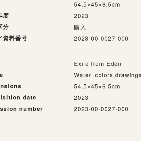
54.5×45×6.5cm
年度
2023
区分
購入
／資料番号
2023-00-0027-000
Exile from Eden
e
Water_colors,drawing
nsions
54.5×45×6.5cm
isition date
2023
ssion number
2023-00-0027-000