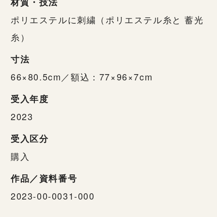
材質・技法
ポリエステルに刺繍（ポリエステル糸と 蓄光
糸）
寸法
66×80.5cm／額込：77×96×7cm
受入年度
2023
受入区分
購入
作品／資料番号
2023-00-0031-000