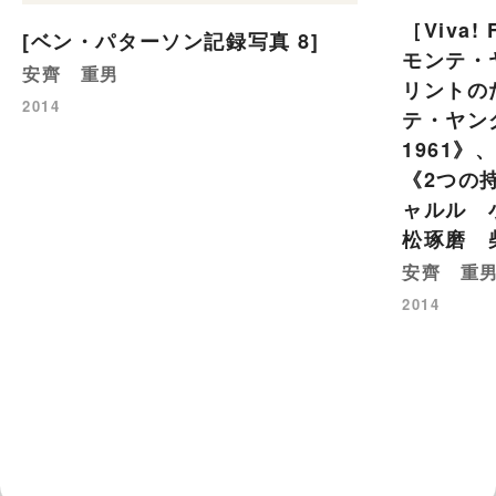
［Viva!
[ベン・パターソン記録写真 8]
モンテ・
安齊 重男
リントの
2014
テ・ヤン
1961
《2つの
ャルル 
松琢磨 
安齊 重
2014