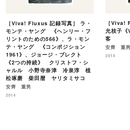
［Viva!
［Viva! Fluxus 記録写真］ ラ・
允枝子《V
モンテ・ヤング 《ヘンリー・フ
客
リントのための566》、ラ・モン
テ・ヤング 《コンポジション
安齊 重
1961》、ジョージ・ブレクト
2014
《2つの持続》 クリストフ・シ
ャルル 小野寺奈津 冷泉淳 植
松琢磨 柴田暦 ヤリタミサコ
安齊 重男
2014