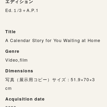
エディション
Ed.１/3＋A.P.1
Title
A Calendar Story for You Waiting at Home
Genre
Video,film
Dimensions
写真（展示用コピー）サイズ：51.9×70×3
cm
Acquisition date