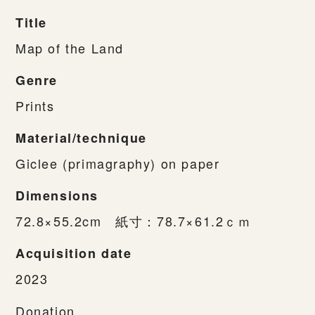
Title
Map of the Land
Genre
Prints
Material/technique
Giclee (primagraphy) on paper
Dimensions
72.8×55.2cm 紙寸：78.7×61.2ｃｍ
Acquisition date
2023
Donation