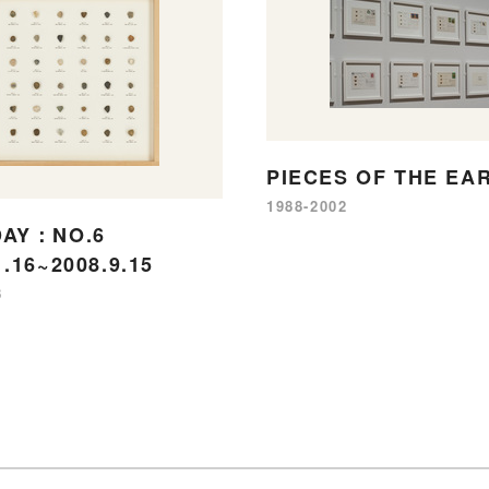
PIECES OF THE EA
1988-2002
DAY：NO.6
1.16~2008.9.15
8