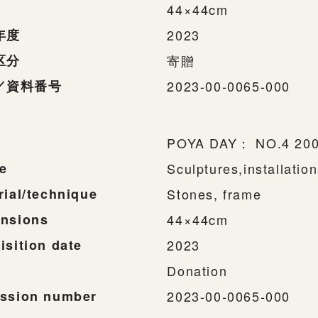
44×44cm
年度
2023
区分
寄贈
／資料番号
2023-00-0065-000
POYA DAY： NO.4 200
e
Sculptures,installatio
rial/technique
Stones, frame
nsions
44×44cm
isition date
2023
Donation
ssion number
2023-00-0065-000