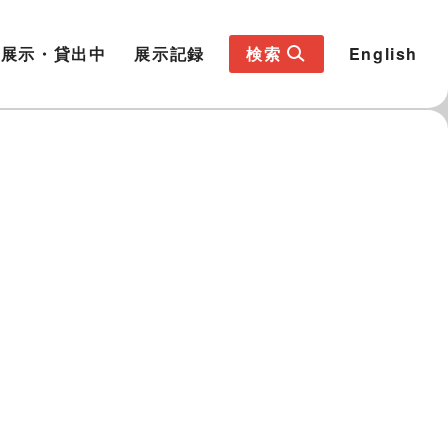
展示・貸出中
展示記録
検索
English