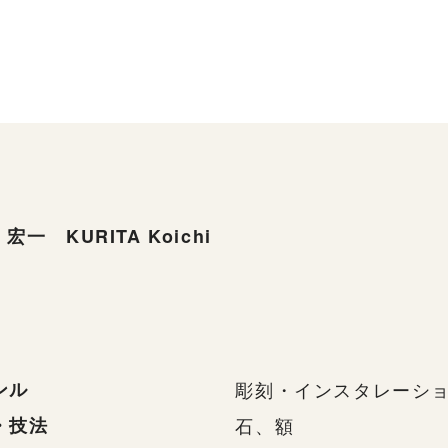
宏一 KURITA Koichi
ンル
彫刻・インスタレーシ
・技法
石、額