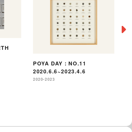
RTH
POYA DAY：NO.11
P
2020.6.6~2023.4.6
2
2020-2023
20