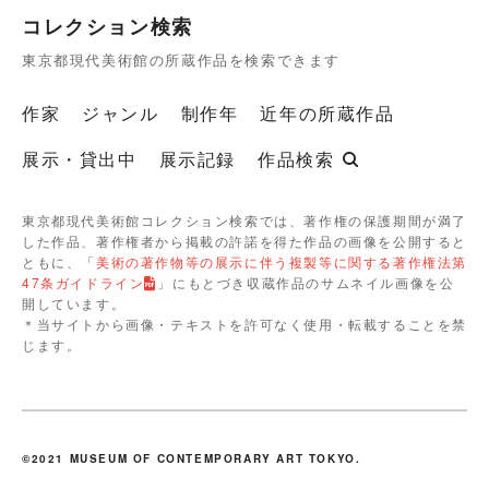
コレクション検索
東京都現代美術館の所蔵作品を検索できます
作家
ジャンル
制作年
近年の所蔵作品
展示・貸出中
展示記録
作品検索
東京都現代美術館コレクション検索では、著作権の保護期間が満了
した作品、著作権者から掲載の許諾を得た作品の画像を公開すると
ともに、「
美術の著作物等の展示に伴う複製等に関する著作権法第
47条ガイドライン
」にもとづき収蔵作品のサムネイル画像を公
開しています。
＊当サイトから画像・テキストを許可なく使用・転載することを禁
じます。
©2021 MUSEUM OF CONTEMPORARY ART TOKYO.