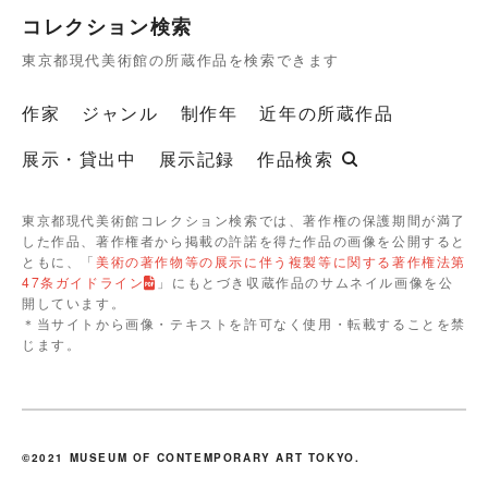
コレクション検索
東京都現代美術館の所蔵作品を検索できます
作家
ジャンル
制作年
近年の所蔵作品
展示・貸出中
展示記録
作品検索
東京都現代美術館コレクション検索では、著作権の保護期間が満了
した作品、著作権者から掲載の許諾を得た作品の画像を公開すると
ともに、「
美術の著作物等の展示に伴う複製等に関する著作権法第
47条ガイドライン
」にもとづき収蔵作品のサムネイル画像を公
開しています。
＊当サイトから画像・テキストを許可なく使用・転載することを禁
じます。
©2021 MUSEUM OF CONTEMPORARY ART TOKYO.