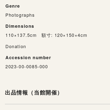
Genre
Photographs
Dimensions
110×137.5cm 額寸: 120×150×4cm
Donation
Accession number
2023-00-0085-000
出品情報（当館開催）