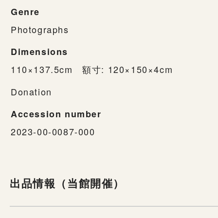
Genre
Photographs
Dimensions
110×137.5cm 額寸: 120×150×4cm
Donation
Accession number
2023-00-0087-000
出品情報（当館開催）