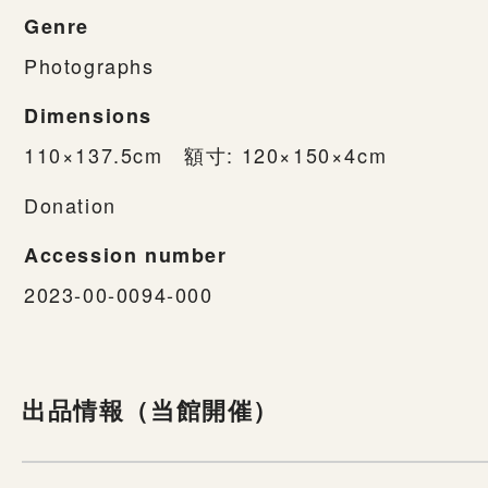
Genre
Photographs
Dimensions
110×137.5cm 額寸: 120×150×4cm
Donation
Accession number
2023-00-0094-000
出品情報（当館開催）