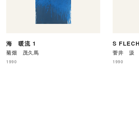
海 暖流 1
S FLEC
菊畑 茂久馬
菅井 汲
1990
1990