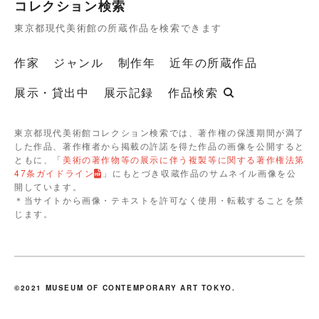
コレクション検索
東京都現代美術館の所蔵作品を検索できます
作家
ジャンル
制作年
近年の所蔵作品
展示・貸出中
展示記録
作品検索
東京都現代美術館コレクション検索では、著作権の保護期間が満了
した作品、著作権者から掲載の許諾を得た作品の画像を公開すると
ともに、「
美術の著作物等の展示に伴う複製等に関する著作権法第
47条ガイドライン
」にもとづき収蔵作品のサムネイル画像を公
開しています。
＊当サイトから画像・テキストを許可なく使用・転載することを禁
じます。
©2021 MUSEUM OF CONTEMPORARY ART TOKYO.