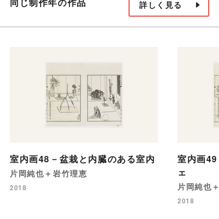
同じ制作年の作品
詳しく見る
室内画48－盆栽と内臓のある室内
室内画4
ェ
片岡純也＋岩竹理恵
片岡純也
2018
2018