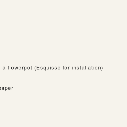
a flowerpot (Esquisse for installation)
s
paper