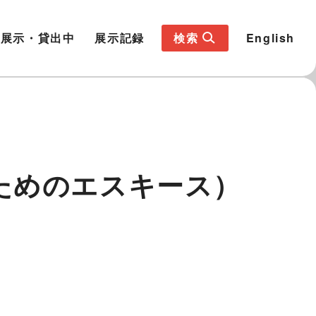
展示・貸出中
展示記録
検索
English
ためのエスキース）