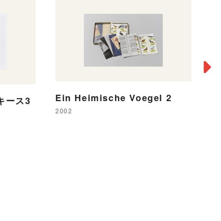
Ein Heimische Voegel 2
キース3
2002
e
20