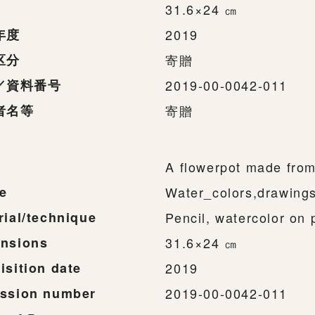
31.6×24 ㎝
年度
2019
区分
寄贈
／資料番号
2019-00-0042-011
者名等
寄贈
A flowerpot made from 
e
Water_colors,drawing
rial/technique
Pencil, watercolor on 
nsions
31.6×24 ㎝
isition date
2019
ssion number
2019-00-0042-011