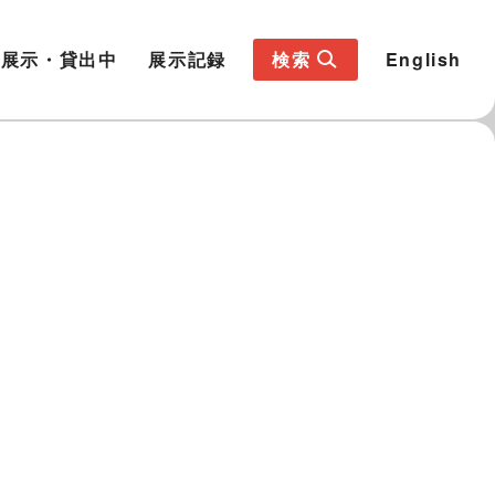
展示・貸出中
展示記録
検索
English