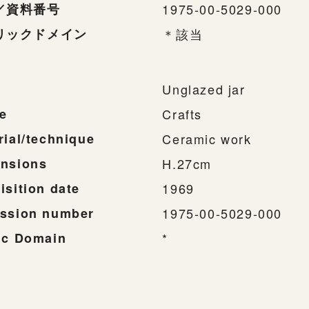
／資料番号
1975-00-5029-000
リックドメイン
＊該当
Unglazed jar
e
Crafts
rial/technique
Ceramic work
nsions
H.27cm
isition date
1969
ssion number
1975-00-5029-000
ic Domain
*