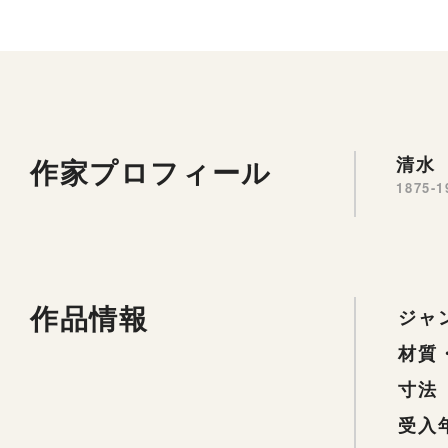
作家プロフィール
清水 
1875-1
作品情報
ジャ
材質
寸法
受入